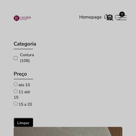
0
Homepage
Loja
Início
/ Costura
Categoria
Costura
(106)
Preço
ate 10
11 até
15
15 a 20
Limpar