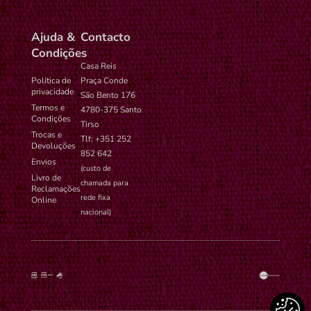
Ajuda &
Contacto
Condições
Casa Reis
Política de
Praça Conde
privacidade
São Bento 176
Termos e
4780-375 Santo
Condições
Tirso
Trocas e
Tlf: +351 252
Devoluções
852 642
Envios
(custo de
Livro de
chamada para
Reclamações
rede fixa
Online
nacional)