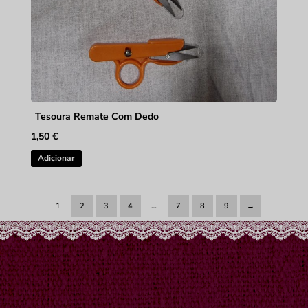
Tesoura Remate Com Dedo
1,50
€
Adicionar
1
2
3
4
…
7
8
9
→