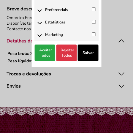
Os cookies necessários são
Breve descrição do produto
Preferenciais
cruciais para as funções básicas
Ombreira Forrada Nº2
do site e o site não funcionará
Os cookies preferenciais ajudam
Estatísticas
Disponível também em Preto
da maneira pretendida sem
a realizar certas
Contacte nos
eles. Esses cookies não
funcionalidades, como
Cookies estatísticos são usados
Marketing
armazenam nenhum dado de
compartilhar o conteúdo do site
para entender como os
Detalhes do artigo
identificação pessoal.
em plataformas de mídia social,
visitantes interagem com o site.
Os cookies de Marketing são
coletar feedbacks e outros
Aceitar
Rejeitar
Esses cookies ajudam a fornecer
usados para entregar aos
woocommerce_cart_hash
Armazena
Salvar
Sessão
Peso bruto:
200g
Todos
Todos
recursos de terceiros.
informações sobre as métricas
visitantes anúncios
informações do
Peso líquido:
20g
do número de visitantes, taxa
personalizados com base nas
carrinho no
wp-
Preferências de
1
de rejeição, origem do tráfego,
páginas que eles visitaram
WooCommerce.
settings-1
administrador no
ano
Trocas e devoluções
etc.
antes e analisar a eficácia da
WordPress.
woocommerce_items_in_cart
Indica itens no
Sessão
campanha publicitária.
sbjs_session
Sourcebuster:
30
carrinho do
Envios
wp-
Preferências de
1
dados da sessão
minutos
WooCommerce.
Nenhum cookie encontrado para
settings-6
administrador no
ano
atual.
Marketing.
WordPress.
tk_ai
WooCommerce:
Sessão
wp-
Preferências de
1
análise de tráfego.
settings-
administrador no
ano
time-1
WordPress.
wp-
Preferências de
1
settings-
administrador no
ano