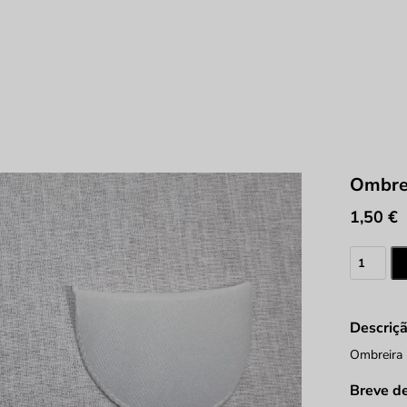
Ombrei
1,50
€
Quantid
de
Ombreir
Forrada
Descriç
Nº0
Ombreira 
Breve d