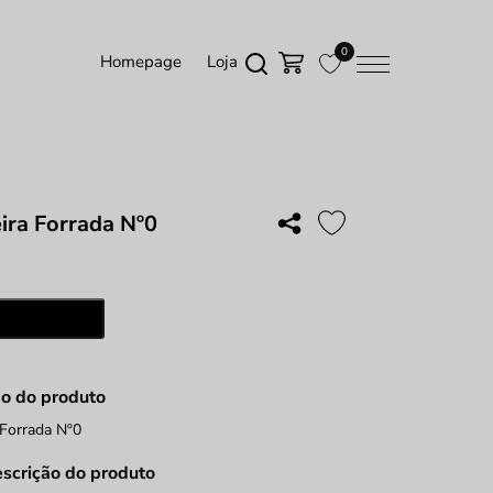
0
Homepage
Loja
ra Forrada Nº0
ade
Adicionar
a
ão do produto
Forrada Nº0
escrição do produto