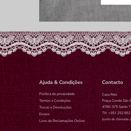
wp-setting
tk_ai
Ajuda & Condições
Contacto
Política de privacidade
Casa Reis
Termos e Condições
Praça Conde São 
4780-375 Santo T
Trocas e Devoluções
Tlf: +351 252 852
Envios
(custo de chamada p
Livro de Reclamações Online