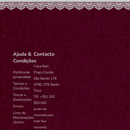
Ajuda &
Contacto
Condições
Casa Reis
Política de
Praça Conde
privacidade
São Bento 176
Termos e
4780-375 Santo
Condições
Tirso
Trocas e
Tlf: +351 252
Devoluções
852 642
Envios
(custo de
Livro de
chamada para
Reclamações
rede fixa
Online
nacional)