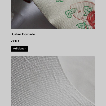
Galão Bordado
2,80
€
Adicionar