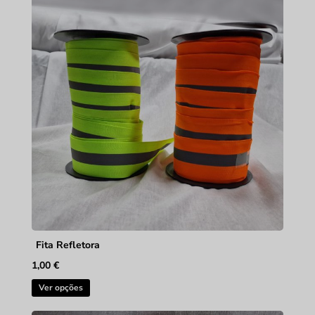
Fita Refletora
1,00
€
This
Ver opções
product
has