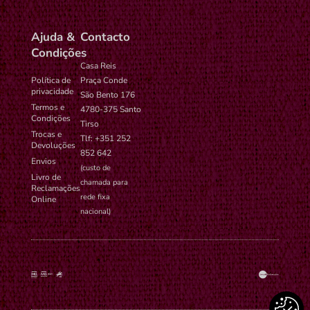
Ajuda &
Contacto
Condições
Casa Reis
Política de
Praça Conde
privacidade
São Bento 176
Termos e
4780-375 Santo
Condições
Tirso
Trocas e
Tlf: +351 252
Devoluções
852 642
Envios
(custo de
Livro de
chamada para
Reclamações
rede fixa
Online
nacional)