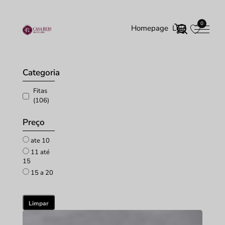
0
Homepage
Loja
Início
/ Fitas
Categoria
Fitas
(106)
Preço
ate 10
11 até
15
15 a 20
Limpar