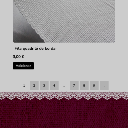
Fita quadrilé de bordar
3,00
€
Adicionar
1
2
3
4
…
7
8
9
→