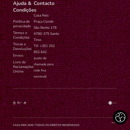
Ajuda &
Contacto
Condições
Casa Reis
Política de
Praça Conde
privacidade
São Bento 176
Termos e
4780-375 Santo
Condições
Tirso
Trocas e
Tlf: +351 252
Devoluções
852 642
Envios
(custo de
Livro de
chamada para
Reclamações
rede fixa
Online
nacional)
CASA REIS 2026 / TODOS OS DIREITOS RESERVADOS