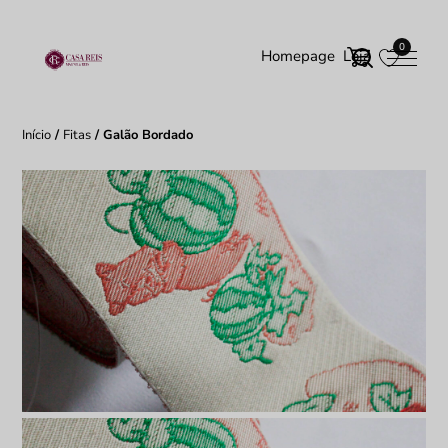
0
Homepage
Loja
Início
/
Fitas
/ Galão Bordado