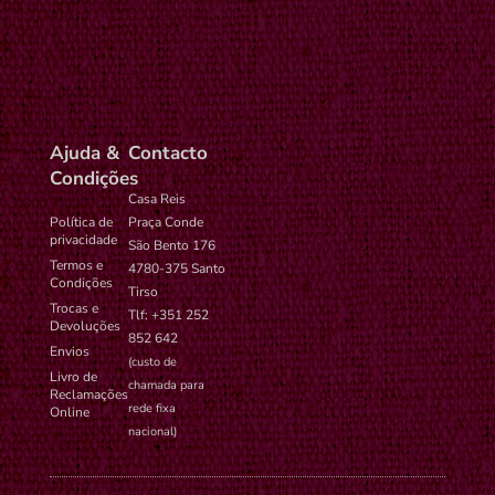
settings-
administrador no
ano
time-6
WordPress.
Ajuda &
Contacto
Condições
Casa Reis
Política de
Praça Conde
privacidade
São Bento 176
Termos e
4780-375 Santo
Condições
Tirso
Trocas e
Tlf: +351 252
Devoluções
852 642
Envios
(custo de
Livro de
chamada para
Reclamações
rede fixa
Online
nacional)