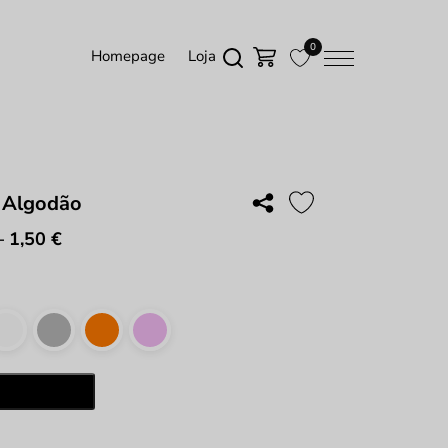
0
Homepage
Loja
 Algodão
–
1,50
€
Price
range:
1,00 €
through
1,50 €
ade
Adicionar