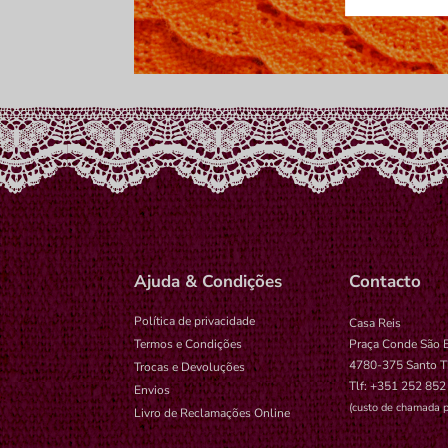
wp-setting
tk_ai
Ajuda & Condições
Contacto
Política de privacidade
Casa Reis
Termos e Condições
Praça Conde São 
4780-375 Santo T
Trocas e Devoluções
Tlf: +351 252 852
Envios
(custo de chamada p
Livro de Reclamações Online