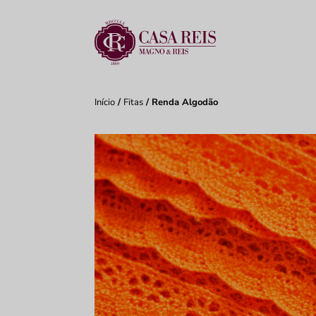
Início
/
Fitas
/ Renda Algodão