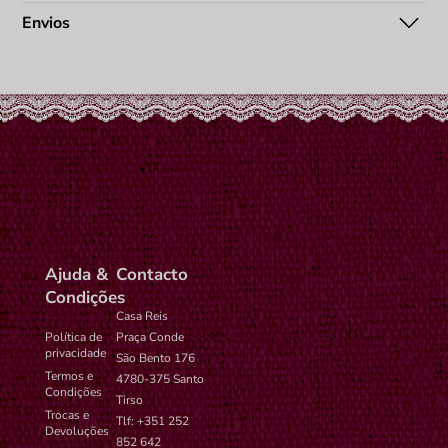
Envios
Ajuda &
Contacto
Condições
Casa Reis
Política de
Praça Conde
privacidade
São Bento 176
Termos e
4780-375 Santo
Condições
Tirso
Trocas e
Tlf: +351 252
Devoluções
852 642