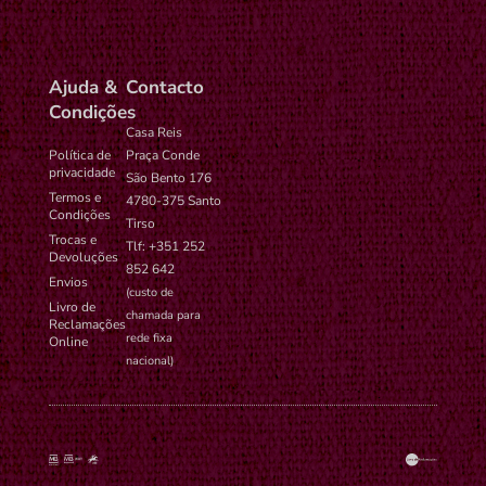
time-6
WordPress.
Ajuda &
Contacto
Condições
Casa Reis
Política de
Praça Conde
privacidade
São Bento 176
Termos e
4780-375 Santo
Condições
Tirso
Trocas e
Tlf: +351 252
Devoluções
852 642
Envios
(custo de
Livro de
chamada para
Reclamações
rede fixa
Online
nacional)