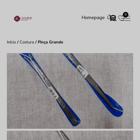
0
Homepage
Loja
Início
/
Costura
/ Pinça Grande