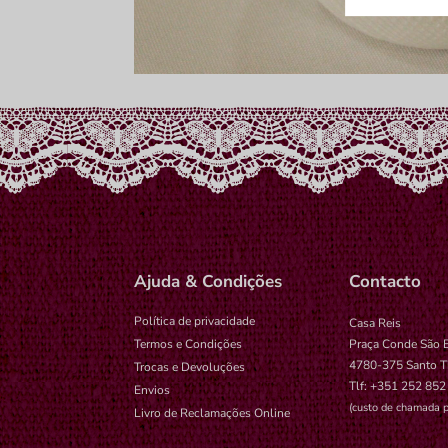
wp-setting
tk_ai
Ajuda & Condições
Contacto
Política de privacidade
Casa Reis
Termos e Condições
Praça Conde São 
4780-375 Santo T
Trocas e Devoluções
Tlf: +351 252 852
Envios
(custo de chamada p
Livro de Reclamações Online