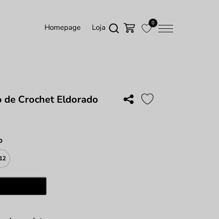
0
Homepage
Loja
 de Crochet Eldorado
o
12
ade
Adicionar