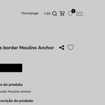
0
Homepage
Loja
s bordar Mouline Anchor
ade
Adicionar
ão do produto
ordar Mouline Anchor
escrição do produto