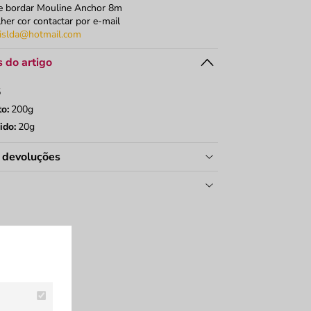
e bordar Mouline Anchor 8m
her cor contactar por e-mail
islda@hotmail.com
 do artigo
5
to:
200g
ido:
20g
e devoluções