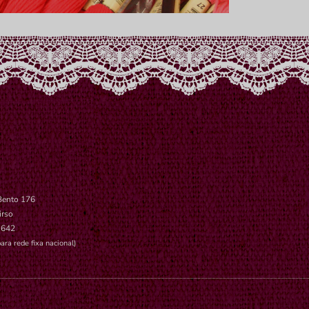
Bento 176
irso
 642
ara rede fixa nacional)