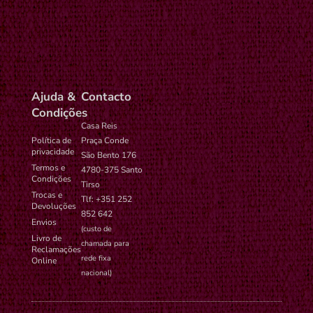
settings-
administrador no
ano
time-6
WordPress.
Ajuda &
Contacto
Condições
Casa Reis
Política de
Praça Conde
privacidade
São Bento 176
Termos e
4780-375 Santo
Condições
Tirso
Trocas e
Tlf: +351 252
Devoluções
852 642
Envios
(custo de
Livro de
chamada para
Reclamações
rede fixa
Online
nacional)