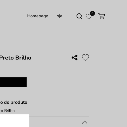
0
Homepage
Loja
Preto Brilho
ade
Adicionar
ão do produto
to Brilho
 do artigo