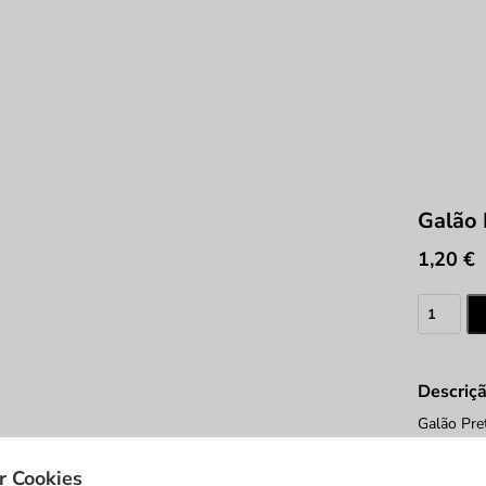
Galão 
1,20
€
Quantid
de
Galão
Preto
Descriç
Brilho
Galão Pre
Detalhes
r Cookies