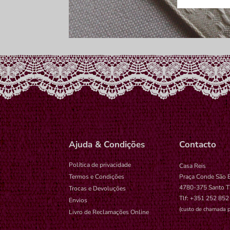
wp-setting
tk_ai
Ajuda & Condições
Contacto
Política de privacidade
Casa Reis
Termos e Condições
Praça Conde São 
4780-375 Santo T
Trocas e Devoluções
Tlf: +351 252 852
Envios
(custo de chamada p
Livro de Reclamações Online