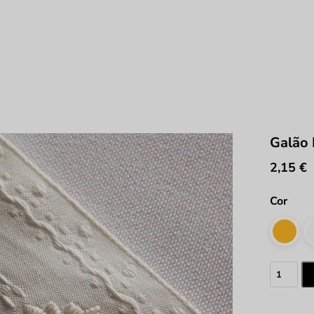
Galão
2,15
€
Cor
Quantid
de
Galão