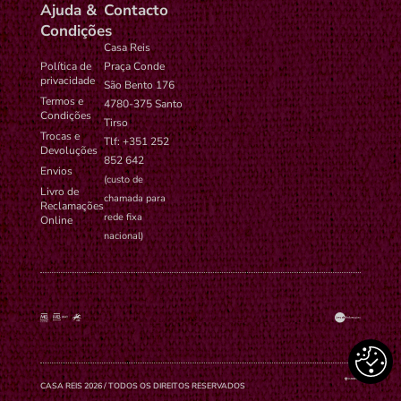
Ajuda &
Contacto
Condições
Casa Reis
Política de
Praça Conde
privacidade
São Bento 176
Termos e
4780-375 Santo
Condições
Tirso
Trocas e
Tlf: +351 252
Devoluções
852 642
Envios
(custo de
Livro de
chamada para
Reclamações
rede fixa
Online
nacional)
CASA REIS 2026 / TODOS OS DIREITOS RESERVADOS