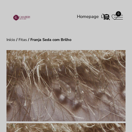
0
Homepage
Loja
Início
/
Fitas
/ Franja Seda com Brilho