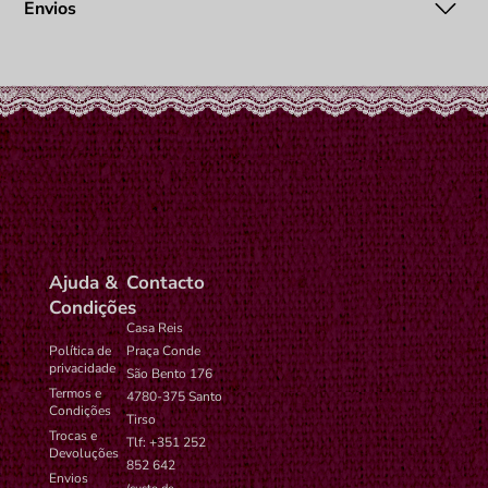
análise de tráfego.
Envios
settings-
administrador no
ano
time-1
WordPress.
wp-
Preferências de
1
settings-
administrador no
ano
time-6
WordPress.
Ajuda &
Contacto
Condições
Casa Reis
Política de
Praça Conde
privacidade
São Bento 176
Termos e
4780-375 Santo
Condições
Tirso
Trocas e
Tlf: +351 252
Devoluções
852 642
Envios