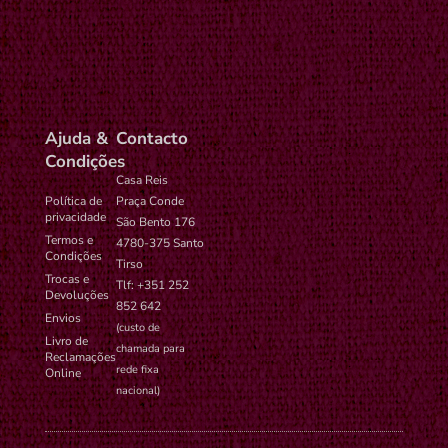
settings-
administrador no
ano
time-6
WordPress.
Ajuda &
Contacto
Condições
Casa Reis
Política de
Praça Conde
privacidade
São Bento 176
Termos e
4780-375 Santo
Condições
Tirso
Trocas e
Tlf: +351 252
Devoluções
852 642
Envios
(custo de
Livro de
chamada para
Reclamações
rede fixa
Online
nacional)