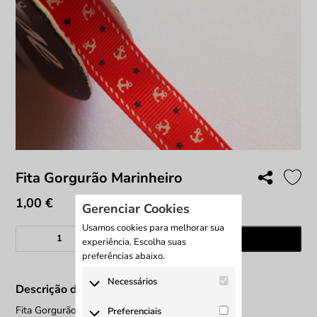
Fita Gorgurão Marinheiro
1,00
€
Gerenciar Cookies
Usamos cookies para melhorar sua
Quantidade
Adicionar
experiência. Escolha suas
de
preferências abaixo.
Fita
Gorgurão
Necessários
Descrição do produto
Marinheiro
Os cookies necessários são
Fita Gorgurão Marinheiro
Preferenciais