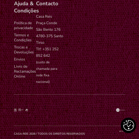
Ajuda &
Contacto
Condições
Casa Reis
Política de
Praça Conde
privacidade
São Bento 176
Termos e
4780-375 Santo
Condições
Tirso
Trocas e
Tlf: +351 252
Devoluções
852 642
Envios
(custo de
Livro de
chamada para
Reclamações
rede fixa
Online
nacional)
CASA REIS 2026 / TODOS OS DIREITOS RESERVADOS