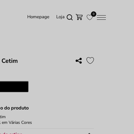
0
Homepage
Loja
e Cetim
ade
Adicionar
ão do produto
etim
l em Várias Cores