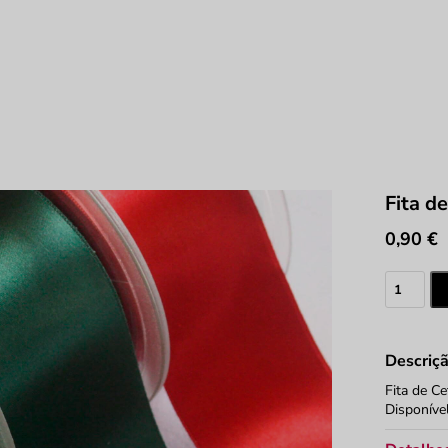
Fita d
0,90
€
Quantid
de
Fita
de
Descriç
Cetim
Fita de C
Disponíve