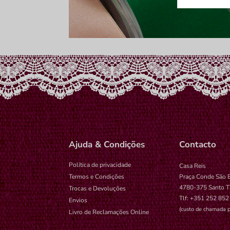
wp-setting
tk_ai
Ajuda & Condições
Contacto
Política de privacidade
Casa Reis
Termos e Condições
Praça Conde São 
4780-375 Santo T
Trocas e Devoluções
Tlf: +351 252 852
Envios
(custo de chamada p
Livro de Reclamações Online