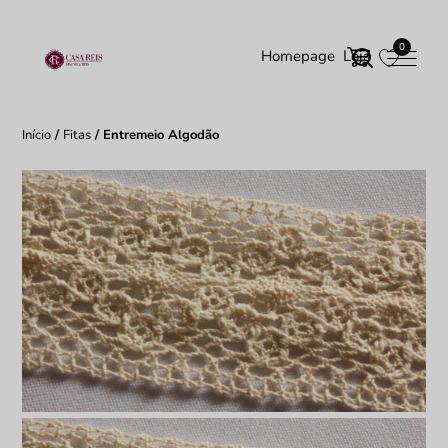
0
Homepage
Loja
Início
/
Fitas
/ Entremeio Algodão