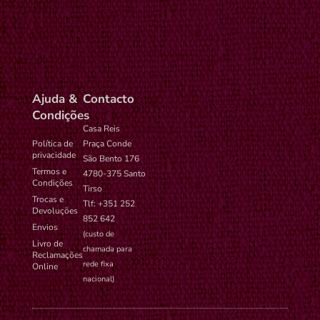
settings-
administrador no
ano
time-6
WordPress.
Ajuda &
Contacto
Condições
Casa Reis
Política de
Praça Conde
privacidade
São Bento 176
Termos e
4780-375 Santo
Condições
Tirso
Trocas e
Tlf: +351 252
Devoluções
852 642
Envios
(custo de
Livro de
chamada para
Reclamações
rede fixa
Online
nacional)