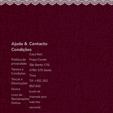
Ajuda &
Contacto
Condições
Casa Reis
Política de
Praça Conde
privacidade
São Bento 176
Termos e
4780-375 Santo
Condições
Tirso
Trocas e
Tlf: +351 252
Devoluções
852 642
Envios
(custo de
Livro de
chamada para
Reclamações
rede fixa
Online
nacional)