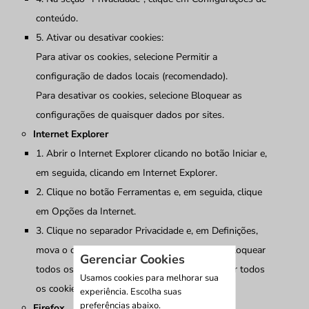
conteúdo.
5. Ativar ou desativar cookies:
Para ativar os cookies, selecione Permitir a
configuração de dados locais (recomendado).
Para desativar os cookies, selecione Bloquear as
configurações de quaisquer dados por sites.
Internet Explorer
1. Abrir o Internet Explorer clicando no botão Iniciar e,
em seguida, clicando em Internet Explorer.
2. Clique no botão Ferramentas e, em seguida, clique
em Opções da Internet.
3. Clique no separador Privacidade e, em Definições,
mova o controlo de deslize para o topo para bloquear
Gerenciar Cookies
todos os cookies ou para o fundo para permitir todos
Usamos cookies para melhorar sua
os cookies e, em seguida, clique em OK.
experiência. Escolha suas
preferências abaixo.
Firefox