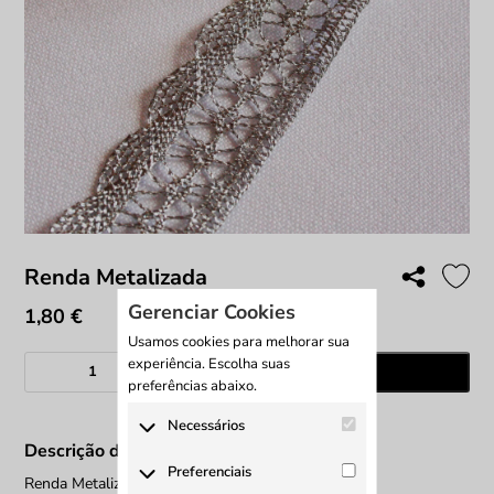
Renda Metalizada
Gerenciar Cookies
1,80
€
Usamos cookies para melhorar sua
Quantidade
experiência. Escolha suas
Adicionar
de
preferências abaixo.
Renda
Necessários
Metalizada
Descrição do produto
Os cookies necessários são
Preferenciais
Renda Metalizada
cruciais para as funções básicas