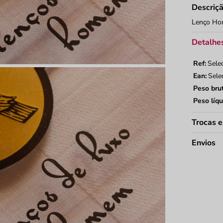
Homem
Descriç
Lenço H
Detalhes
Ref:
Sele
Ean:
Sele
Peso bru
Peso líqu
Trocas 
Envios