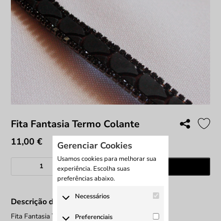
Fita Fantasia Termo Colante
11,00
€
Gerenciar Cookies
Usamos cookies para melhorar sua
Quantidade
Adicionar
experiência. Escolha suas
de
preferências abaixo.
Fita
Fantasia
Necessários
Descrição do produto
Termo
Os cookies necessários são
Colante
Fita Fantasia Termo Colante
Preferenciais