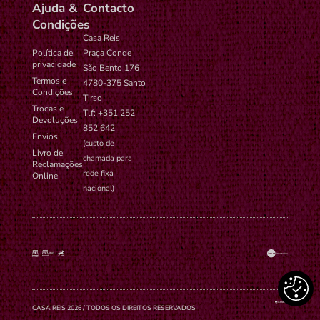
Ajuda &
Contacto
Condições
Casa Reis
Política de
Praça Conde
privacidade
São Bento 176
Termos e
4780-375 Santo
Condições
Tirso
Trocas e
Tlf: +351 252
Devoluções
852 642
Envios
(custo de
Livro de
chamada para
Reclamações
rede fixa
Online
nacional)
CASA REIS 2026 / TODOS OS DIREITOS RESERVADOS