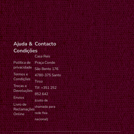
wp-
Preferências de
1
settings-
administrador no
ano
time-6
WordPress.
Ajuda &
Contacto
Condições
Casa Reis
Política de
Praça Conde
privacidade
São Bento 176
Termos e
4780-375 Santo
Condições
Tirso
Trocas e
Tlf: +351 252
Devoluções
852 642
Envios
(custo de
Livro de
chamada para
Reclamações
rede fixa
Online
nacional)