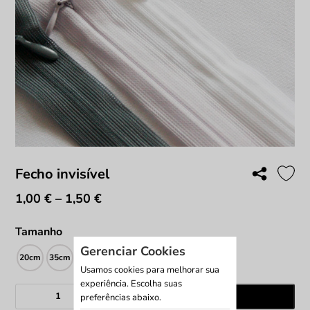
Fecho invisível
1,00
€
–
1,50
€
Price
range:
1,00 €
Tamanho
through
Gerenciar Cookies
20cm
35cm
60cm
1,50 €
Usamos cookies para melhorar sua
experiência. Escolha suas
Quantidade
Adicionar
preferências abaixo.
de