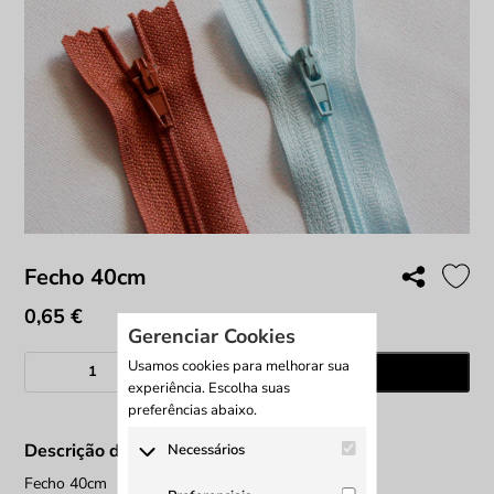
Fecho 40cm
0,65
€
Gerenciar Cookies
Quantidade
Usamos cookies para melhorar sua
Adicionar
de
experiência. Escolha suas
Fecho
preferências abaixo.
40cm
Descrição do produto
Necessários
Fecho 40cm
Os cookies necessários são