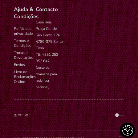
Ajuda &
Contacto
Condições
Casa Reis
Política de
Praça Conde
privacidade
São Bento 176
Termos e
4780-375 Santo
Condições
Tirso
Trocas e
Tlf: +351 252
Devoluções
852 642
Envios
(custo de
Livro de
chamada para
Reclamações
rede fixa
Online
nacional)