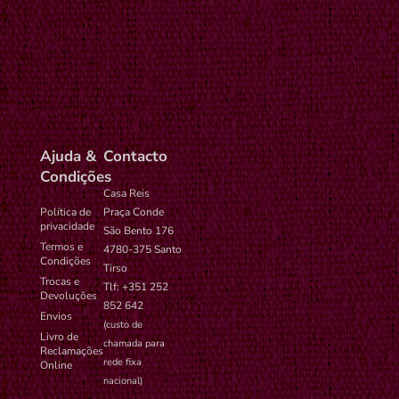
Ajuda &
Contacto
Condições
Casa Reis
Política de
Praça Conde
privacidade
São Bento 176
Termos e
4780-375 Santo
Condições
Tirso
Trocas e
Tlf: +351 252
Devoluções
852 642
Envios
(custo de
Livro de
chamada para
Reclamações
rede fixa
Online
nacional)