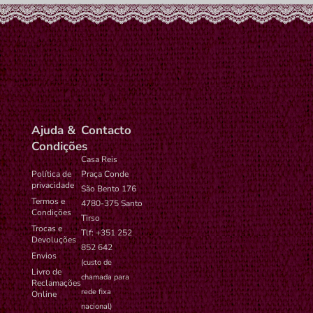
Ajuda &
Contacto
Condições
Casa Reis
Política de
Praça Conde
privacidade
São Bento 176
Termos e
4780-375 Santo
Condições
Tirso
Trocas e
Tlf: +351 252
Devoluções
852 642
Envios
(custo de
Livro de
chamada para
Reclamações
rede fixa
Online
nacional)