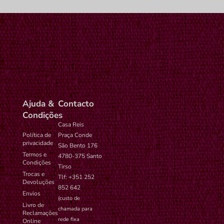
Ajuda &
Contacto
Condições
Casa Reis
Política de
Praça Conde
privacidade
São Bento 176
Termos e
4780-375 Santo
Condições
Tirso
Trocas e
Tlf: +351 252
Devoluções
852 642
Envios
(custo de
Livro de
chamada para
Reclamações
rede fixa
Online