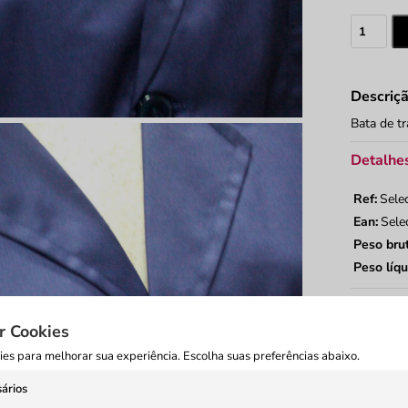
Quantid
de
Bata
de
Descriç
trabalho
Bata de t
Detalhes
Ref:
Sele
Ean:
Sele
Peso bru
Peso líqu
Trocas 
r Cookies
Envios
es para melhorar sua experiência. Escolha suas preferências abaixo.
ários