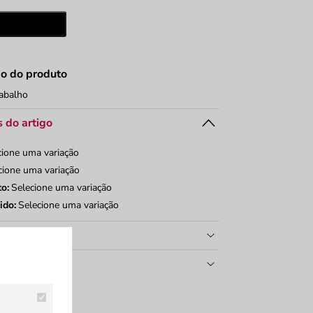
ade
Adicionar
ão do produto
rabalho
 do artigo
cione uma variação
cione uma variação
to:
Selecione uma variação
ido:
Selecione uma variação
e devoluções