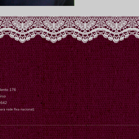
Bento 176
irso
 642
ara rede fixa nacional)