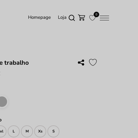
0
Homepage
Loja
e trabalho
€
o
xl
L
M
Xs
S