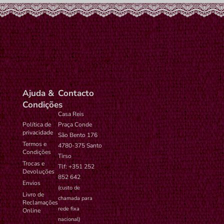
Ajuda &
Contacto
Condições
Casa Reis
Política de
Praça Conde
privacidade
São Bento 176
Termos e
4780-375 Santo
Condições
Tirso
Trocas e
Tlf: +351 252
Devoluções
852 642
Envios
(custo de
Livro de
chamada para
Reclamações
rede fixa
Online
nacional)