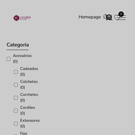
0
Homepage
Loja
Início
/ Produtos etiquetados com “Tecido Natal”
Categoria
Acessórios
(0)
Cadeados
(0)
Colchetes
(0)
Corchetes
(0)
Cordões
(0)
Extensores
(0)
Fios