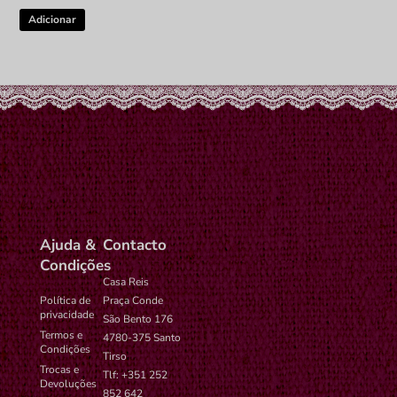
Adicionar
Ajuda &
Contacto
Condições
Casa Reis
Política de
Praça Conde
privacidade
São Bento 176
Termos e
4780-375 Santo
Condições
Tirso
Trocas e
Tlf: +351 252
Devoluções
852 642