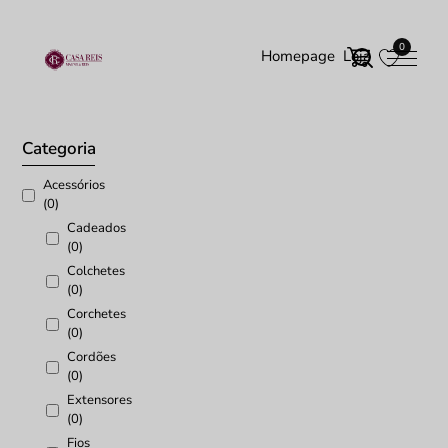
0
Homepage
Loja
Início
/ Produtos etiquetados com “Fita Casas”
Categoria
Acessórios
(0)
Cadeados
(0)
Colchetes
(0)
Corchetes
(0)
Cordões
(0)
Extensores
(0)
Fios