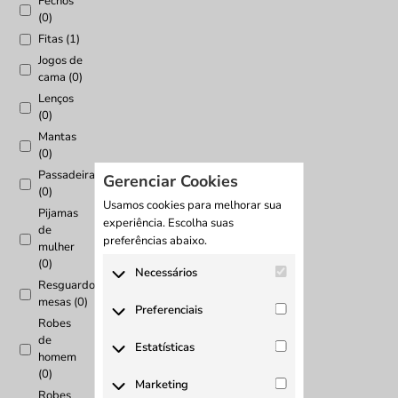
Fechos
(0)
Fitas (1)
Jogos de
cama (0)
Lenços
(0)
Mantas
(0)
Passadeiras
Gerenciar Cookies
(0)
Usamos cookies para melhorar sua
Pijamas
experiência. Escolha suas
de
preferências abaixo.
mulher
(0)
Necessários
Resguardo
mesas (0)
Os cookies necessários são
Preferenciais
cruciais para as funções básicas
Robes
de
do site e o site não funcionará
Os cookies preferenciais ajudam
Estatísticas
homem
da maneira pretendida sem
a realizar certas
(0)
eles. Esses cookies não
funcionalidades, como
Cookies estatísticos são usados
Marketing
armazenam nenhum dado de
Robes
compartilhar o conteúdo do site
para entender como os