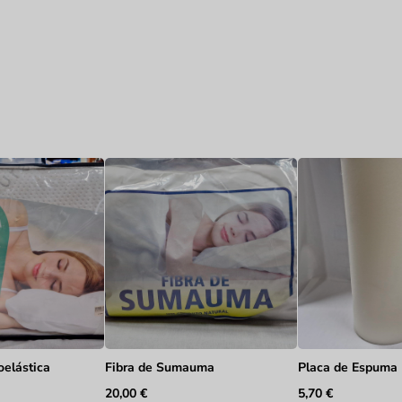
oelástica
Fibra de Sumauma
Placa de Espuma
20,00
€
5,70
€