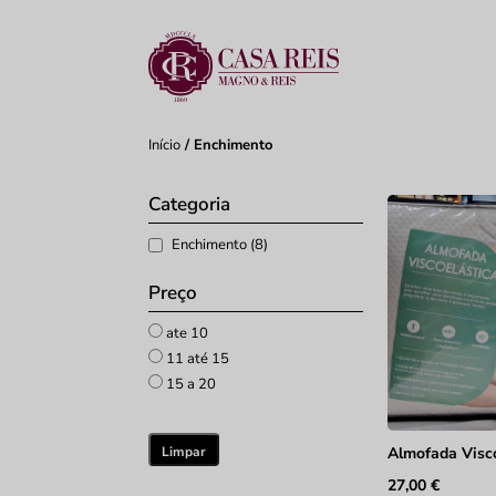
Início
/ Enchimento
Categoria
Enchimento (8)
Preço
ate 10
11 até 15
15 a 20
Limpar
Almofada Visc
27,00
€