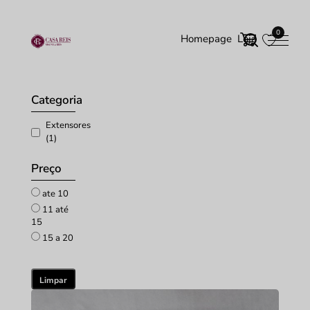
0
Homepage
Loja
Início
/
Acessórios
/ Extensores
Categoria
Extensores
(1)
Preço
ate 10
11 até
15
15 a 20
Limpar