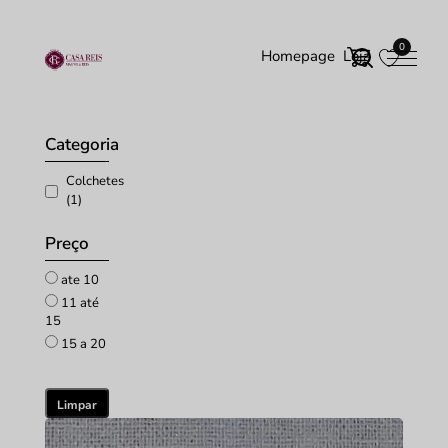
0
Homepage
Loja
Início
/
Acessórios
/ Colchetes
Categoria
Colchetes
(1)
Preço
ate 10
11 até
15
15 a 20
Limpar